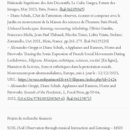
Nationale Supérieure des Arts Décoratifs; Le Cube Garges; Forum des
Images, May 2023, Paris, France.
⟨hal-04109049⟩
– Diane Schuh, L’Art de l’attention: observer, écouter et composer avec le
Jardin en mouvement de la Maison des sciences de l’homme Paris Nord,
Unheard landscapes. listening, resonating, inhabiting
, Olivier Gaudin,
Francesco Michi, Jean-Paul Thibaud, Nicolas Tixier, Lolita Voisin, Stefano
Zorzanello, Oct 2021, Blois, France. pp.261-275. ⟨hal-04129220⟩
– Alessandro
Greppi
et Diane
Schuh
, «
Applauses and Banners, Horns and
Fireworks: Tracing the Sonic Expression of French Social Movements During
Lockdown
»,
Filigrane. Musique, esthétique, sciences, société.
[En ligne],
Numéros de la revue, Sons et esthétiques dans la protestation sociale.
Mouvements post-altermondialistes, Europe, mis à jour le : 12/12/2023,
URL :
https://revues.mshparisnord.fr:443/filigrane/index.php?id=1424
.
– Alessandro Greppi, Diane Schuh. Applauses and Banners, Horns and
Fireworks.
Sounds of the Pandemic
, 1, Focal Press, pp.50-64,
2022,
⟨10.4324/9781003200369-6⟩
.
⟨hal-04119871⟩
Projets de recherche financés:
SOIL (Soil Observation through musical Interaction and Listening – MSH