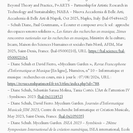
Beyond Theory and Practice, P+ARTS – Partnership for Artistic Research in
Technology and Sustainability; NABA – Nuova Accademia di Belle Arti;
Accademia di Belle Arti di Napoli, Oct 2025, Naples, Italy. ⟨hal-05484442⟩
– Schuh Diane, Paul Goutmann, « Écouter et composer avec le sol : approche
des espaces sonores solidiens »,
Les futurs des recherches en musique, 2èmes
rencontres nationales sur les recherches en musique
, Ministère de la culture;
Ircam; Maison des Sciences Humaines et sociales Paris Nord; AFIM, Mar
2025, Saint-Denis, France. ⟨hal-05000210⟩, URL:
https://hal.science/hal-
05000210v1
– Diane
Schuh et David Fierro
, «
Mycelium Garden
»,
Revue Francophone
d’Informatique et Musique
[En ligne], Numéros, n° 10 – Informatique et
musique : recherches en cours, mis à jour le : 07/08/2024, URL :
https://revues.mshparisnord.fr:443/rfim/index.php?id=788
.
– Diane Schuh, Sebastián Sarasa Molina, Tania Cortés. L’Art de l’attention IV
: Symbioses. 2023.
⟨hal-04111852⟩
– Diane Schuh, David Fierro. Mycelium Garden.
Journées d’Informatique
Musicale JIM 2023
, Centre de recherche Informatique et Création Musicale,
May 2023, Saint-Denis, France.
⟨hal-04109039⟩
– Diane Schuh. Mycelium Garden.
ISEA 2023 – Symbiosis – 28ème
Symposium International de la création numérique
, ISEA international; Ecole