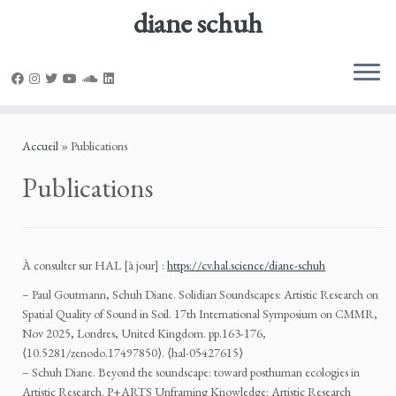
diane schuh
Passer
au
Accueil
»
Publications
contenu
Publications
À consulter sur HAL [à jour] :
https://cv.hal.science/diane-schuh
– Paul Goutmann, Schuh Diane. Solidian Soundscapes: Artistic Research on
Spatial Quality of Sound in Soil. 17th International Symposium on CMMR,
Nov 2025, Londres, United Kingdom. pp.163-176,
⟨10.5281/zenodo.17497850⟩. ⟨hal-05427615⟩
– Schuh Diane. Beyond the soundscape: toward posthuman ecologies in
Artistic Research. P+ARTS Unframing Knowledge: Artistic Research