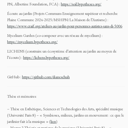
PN, Albertine Foundation, FCA) :
https://soil.hypotheses.org/
Écoute au jardin (Projets Communs Enseignement supérieur et recherche
Plaine Commune 2024-2025/MSHPN/La Maison de l’Autisme) :
https://www.craif.org/ateliers-au-jardin-pour-personnes-autistes-sans-di-5006
Mycelium Garden (co-composer avec un réseau de mycélium) :
https://mycelium.hypotheses.org/
LICHENS (construire un écosystème d’attention au jardin au moyen de
l’écoute) :
https://lichens.hypotheses.org/
GitHub :
https://github.com/dianeschuh
Thèse et mémoires:
– Thèse en Esthétique, Sciences et Technologies des Arts, spécialité musique
(Université Paris 8) – « Symbioses, milieux, jardins en mouvement : ce que le
jardinier fait à la musique » (
lien
)
– Master 2 Théorie et pratique de la musique (Université Paris 8) – «