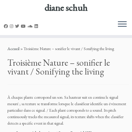
diane schuh
Passer
au
Accueil
»
Troisième Nature – sonifier le vivant / Sonifying the living
contenu
Troisième Nature – sonifier le
vivant / Sonifying the living
À chaque plante correspond un son. Sa hauteur suit en continu le signal
mesuré ; sa texture se transforme lorsque le classifieur identifie un événement
particulier dans ce signal. / Each plant corresponds to a sound. Its pitch
continuously tracks the measured signal; its texture shifts when the classifier
detects a specific event in that signal.